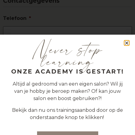
Contactgegevens
Telefoon
*
Never stop
E-mailadres
*
learning
ONZE ACADEMY IS GESTART!
Updates ontvangen
Altijd al gedroomd van een eigen salon? Wil jij
van je hobby je beroep maken? Of kan jouw
Ik ga akkoord met de Algemene voorwaarden en
salon een boost gebruiken?!
de Privacy wetgeving.
*
Bekijk dan nu ons trainingsaanbod door op de
Ik ben akoord
onderstaande knop te klikken!
Ik wil updates ontvangen over de Brow
Academy cursussen van Brow Studio
*