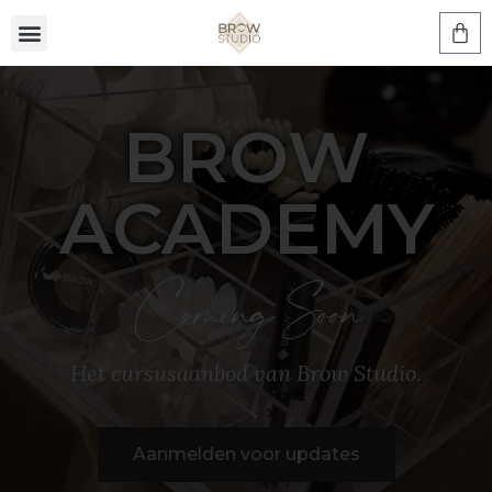
BROW
ACADEMY
Coming Soon
Het cursusaanbod van Brow Studio.
Aanmelden voor updates