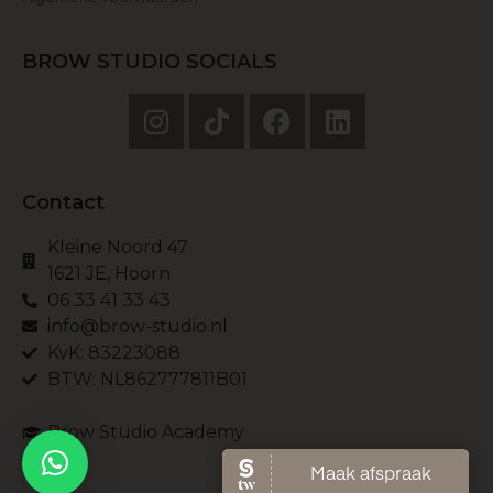
BROW STUDIO SOCIALS
Contact
Kleine Noord 47
1621 JE, Hoorn
06 33 41 33 43
info@brow-studio.nl
KvK: 83223088
BTW: NL862777811B01
Brow Studio Academy