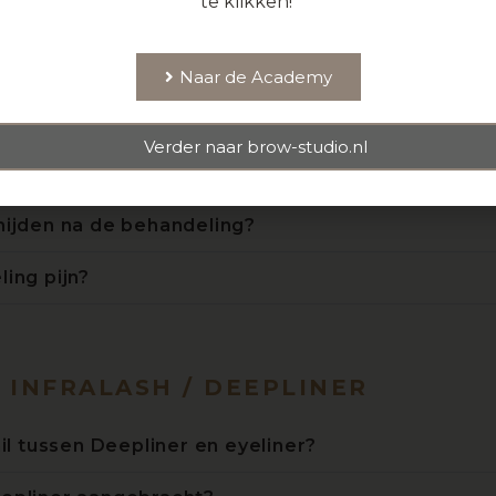
te klikken!
ing altijd nodig?
et mooi?
Naar de Academy
kan ik de behandeling ondergaan?
Verder naar brow-studio.nl
ers, kan ik de behandeling ondergaan?
ijden na de behandeling?
ing pijn?
 INFRALASH / DEEPLINER
il tussen Deepliner en eyeliner?