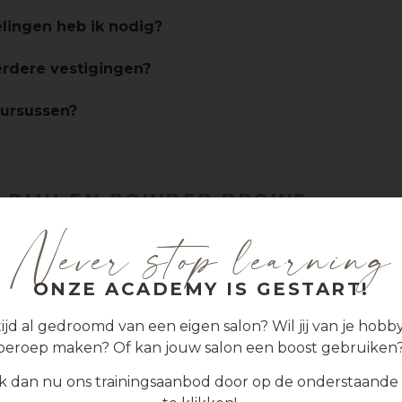
lingen heb ik nodig?
erdere vestigingen?
cursussen?
R PMU EN POWDER BROWS
manente make-up?
Never stop learning
ONZE ACADEMY IS GESTART!
 Brows?
tijd al gedroomd van een eigen salon? Wil jij van je hobby
s op elke huid worden toegepast?
beroep maken? Of kan jouw salon een boost gebruiken?
e behandeling?
jk dan nu ons trainingsaanbod door op de onderstaande