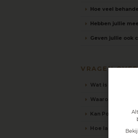
Hoe veel behande
Hebben jullie me
Geven jullie ook 
VRAGEN OVE
Wat is Semi-per
Waarom Powder
Al
Kan Powder Brow
Hoe lang duurt d
Beki