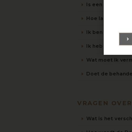
Is een nabehandel
Hoe lang blijft h
Ik ben zwanger, 
Ik heb botox/fill
Wat moet ik verm
Doet de behandel
VRAGEN OVER
Wat is het versch