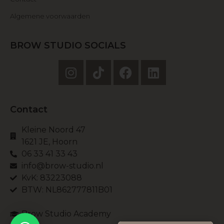
Algemene voorwaarden
BROW STUDIO SOCIALS
Contact
Kleine Noord 47
1621 JE, Hoorn
06 33 41 33 43
info@brow-studio.nl
KvK: 83223088
BTW: NL862777811B01
Brow Studio Academy