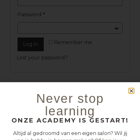
Password
*
Remember me
Log in
Lost your password?
Never stop
Mijn aankopen
learning
Mijn adressen
Mijn gegevens
ONZE ACADEMY IS GESTART!
Altijd al gedroomd van een eigen salon? Wil jij