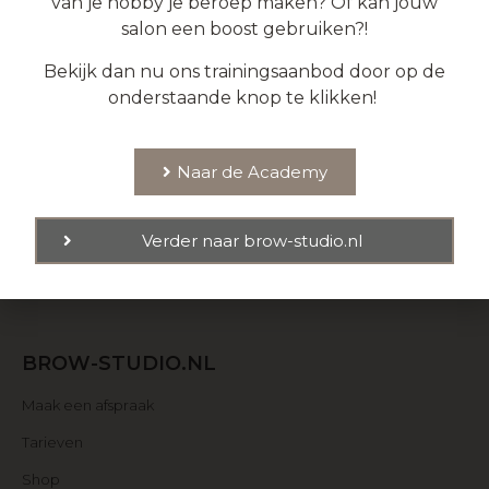
van je hobby je beroep maken? Of kan jouw
salon een boost gebruiken?!
Bekijk dan nu ons trainingsaanbod door op de
MAAK NU EEN AFSPRAAK
onderstaande knop te klikken!
Of neem contact met ons op als je vragen hebt
over een behandeling.
Naar de Academy
Maak nu een afspraak
Verder naar brow-studio.nl
BROW-STUDIO.NL
Maak een afspraak
Tarieven
Shop