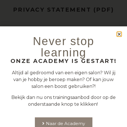
PRIVACY STATEMENT (PDF)
Never stop
learning
MAAK NU EEN AFSPRAAK
ONZE ACADEMY IS GESTART!
Of neem contact met ons op als je vragen hebt
over een behandeling.
Altijd al gedroomd van een eigen salon? Wil jij
van je hobby je beroep maken? Of kan jouw
salon een boost gebruiken?!
Maak nu een afspraak
Bekijk dan nu ons trainingsaanbod door op de
onderstaande knop te klikken!
Naar de Academy
BROW-STUDIO.NL