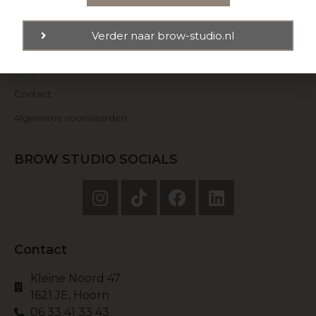
Maak een afspraak
Verder naar brow-studio.nl
Tarieven
Shop
Contact
Algemene voorwaarden
BROW STUDIO SOCIALS
Contact
Kleine Noord 47
1621 JE, Hoorn
06 33 41 33 43