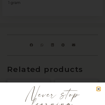
1 gram
Related products
Sale!
Never stop
learning