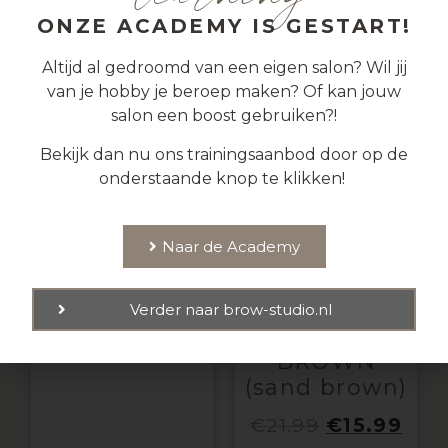
ONZE ACADEMY IS GESTART!
Altijd al gedroomd van een eigen salon? Wil jij
van je hobby je beroep maken? Of kan jouw
salon een boost gebruiken?!
Bekijk dan nu ons trainingsaanbod door op de
onderstaande knop te klikken!
Naar de Academy
SHARPENER
PENCIL
BASIC
Verder naar brow-studio.nl
MEDIUM
€
3.99
BROWN
(sand brown)
€
21.99
€
15.99