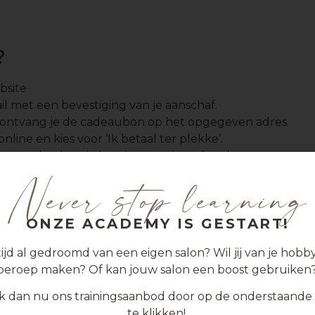
?
bsite
l met een bevestiging van je aanschaf.
ontvang je de cadeaubon op het opgegeven adres.
line en kies voor ‘Ik betaal ter plekke’.
 onze salon kun je betalen met je cadeaubon.
 om altijd een bezoek aan onze salon te brengen om éé
te schaffen.
Never stop learning
ONZE ACADEMY IS GESTART!
tijd al gedroomd van een eigen salon? Wil jij van je hobby
beroep maken? Of kan jouw salon een boost gebruiken?
jk dan nu ons trainingsaanbod door op de onderstaande
te klikken!