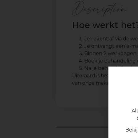
Description
Hoe werkt het
Je rekent af via de we
Je ontvangt een e-mai
Binnen 2 werkdagen 
Boek je behandeling on
Na je behandeling in
Uiteraard is het mogelijk
van onze make-up lijn aan 
Al
Beki