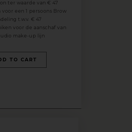
n ter waarde van € 47
n voor een 1 persoons Brow
eling t.w.v. € 47
iken voor de aanschaf van
udio make-up lijn
DD TO CART