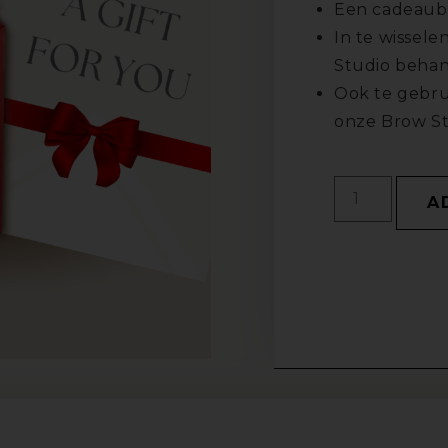
Een cadeaubo
In te wissele
Studio behand
Ook te gebru
onze Brow St
A