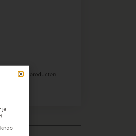
n of meerdere producten
 je
!
 knop